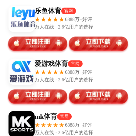
4月7日讯 NCAA决赛，康涅狄格大学63-69不敌密歇根大
学。
本场比赛，康大热门乐透秀马林斯进攻端状态糟糕，内外线
终结效率都不高，没能帮助球队逆转比赛。
他出战36分钟，17中4，三分10中3拿到11分7篮板2助攻1
盖帽。