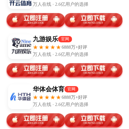
把，后者直接甩开布登的手，两人的言语交流也显
得针锋相对。一时之间，这段视频在社交媒体上疯
传，人人都在讨论杜兰特和布登发生矛盾，太阳进
入...
体坛周报全媒体记者 孔德昕
北京时间3月5日，太阳主场迎战快艇，第一节比赛的一个暂
停回合，太阳替补席前发生的一幕吸引了所有人的目光。
当杜兰特走回板凳席时，太阳主帅迈克·布登霍尔泽想要和
他沟通些什么，布登拉了杜兰特的手臂一把，后者直接甩开
布登的手，两人的言语交流也显得针锋相对。一时之间，这
段视频在社交媒体上疯传，人人都在讨论杜兰特和布登发生
矛盾，太阳进入解体倒计时。